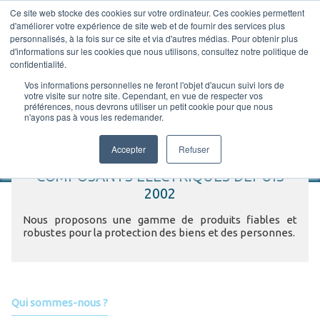
Ce site web stocke des cookies sur votre ordinateur. Ces cookies permettent
CATÉGORIES
d'améliorer votre expérience de site web et de fournir des services plus
personnalisés, à la fois sur ce site et via d'autres médias. Pour obtenir plus
d'informations sur les cookies que nous utilisons, consultez notre politique de
confidentialité.
Vos informations personnelles ne feront l'objet d'aucun suivi lors de
votre visite sur notre site. Cependant, en vue de respecter vos
préférences, nous devrons utiliser un petit cookie pour que nous
SOCIÉTÉ > QUI SOMMES-NOUS ?
n'ayons pas à vous les redemander.
Accepter
Refuser
CONCEPTEUR FRANÇAIS DE
COMPOSANTS ÉLECTRIQUES
DEPUIS
2002
Nous proposons une gamme de produits fiables et
robustes pour la protection des biens et des personnes.
Qui sommes-nous ?